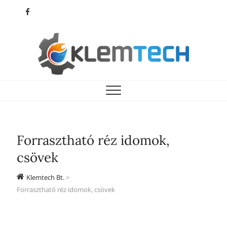
Skip
facebook
to
content
Klemtech Bt.
KLEMTECH
Forrasztható réz idomok,
csövek
Klemtech Bt.
>
Forrasztható réz idomok, csövek