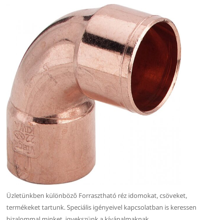
Üzletünkben különböző Forrasztható réz idomokat, csöveket,
termékeket tartunk. Speciális igényeivel kapcsolatban is keressen
bizalommal minket, igyekszünk a kívánalmaknak