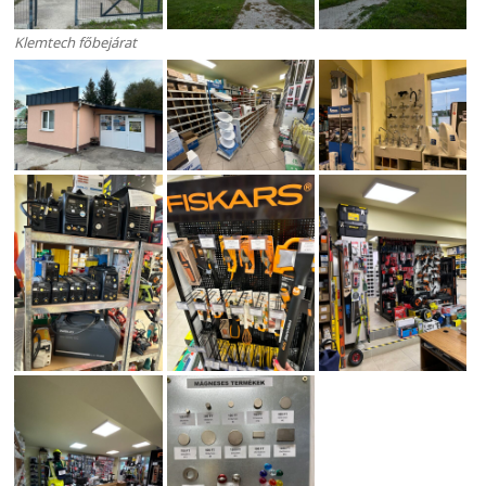
Klemtech főbejárat