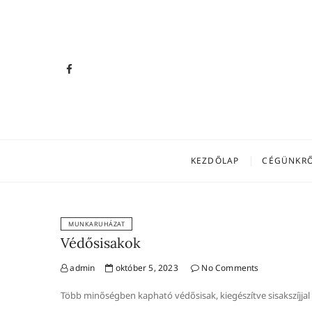
Skip
to
content
facebook
Klemtech 
KLEMTECH
KEZDŐLAP
CÉGÜNKR
MUNKARUHÁZAT
Védősisakok
admin
október 5, 2023
No Comments
Több minőségben kapható védősisak, kiegészítve sisakszíjjal 