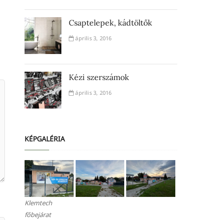
Csaptelepek, kádtöltők
április 3, 2016
Kézi szerszámok
április 3, 2016
KÉPGALÉRIA
Klemtech
főbejárat