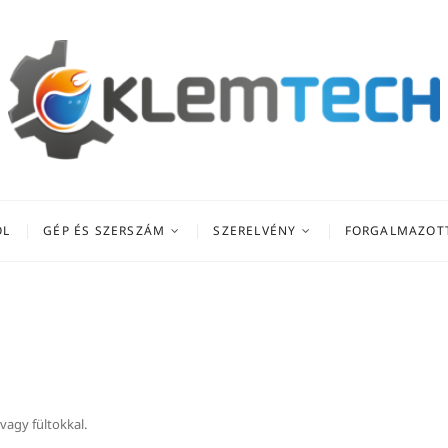
Bt.
ŐL
GÉP ÉS SZERSZÁM
SZERELVÉNY
FORGALMAZOT
vagy fültokkal.