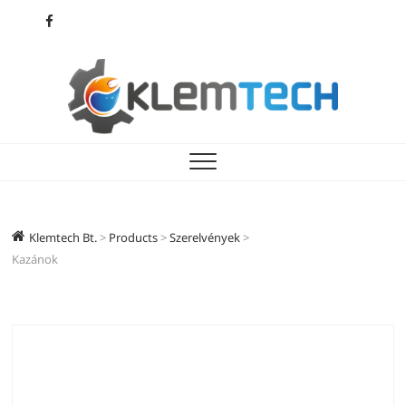
Skip
facebook
to
content
Klemtech Bt.
KLEMTECH
Klemtech Bt.
>
Products
>
Szerelvények
>
Kazánok